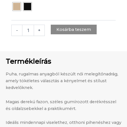
500 Ft.
500 Ft.
Kosárba teszem
-
+
Termékleírás
Puha, rugalmas anyagból készült női melegítőnadrág,
amely tökéletes választás a kényelmet és stílust
kedvelőknek.
Magas derekú fazon, széles gumírozott derékrésszel
és oldalzsebekkel a praktikumért.
Ideális mindennapi viselethez, otthoni pihenéshez vagy