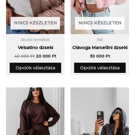
termékoldalon
term
választhatók
vála
ki
ki
NINCS KÉSZLETEN
NINCS KÉSZLETEN
Akciós termékek
Női
Velsatino dzseki
Olavoga Marcellini dzseki
40 000
Ft
20 000
Ft
30 000
Ft
Opciók választása
Opciók választása
Original
Curren
Ennek
Enn
price
price
a
a
was:
is:
terméknek
30
20
term
900 Ft.
500 Ft.
több
több
variációja
variá
van.
van.
A
A