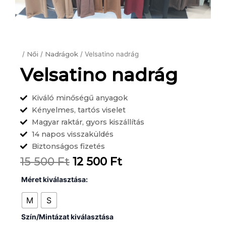
/
Női
/
Nadrágok
/ Velsatino nadrág
Velsatino nadrág
Kiváló minőségű anyagok
Kényelmes, tartós viselet
Magyar raktár, gyors kiszállítás
14 napos visszaküldés
Biztonságos fizetés
Original
Current
15 500
Ft
12 500
Ft
price
price
Velsatino
Méret kiválasztása:
nadrág
was:
is:
mennyiség
M
S
15
12
Szín/Mintázat kiválasztása