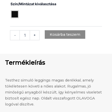
Szín/Mintázat kiválasztása
mennyiség
Kosárba teszem
-
+
Termékleírás
Testhez simuló leggings magas derékkal, amely
tökéletesen követi a nőies alakot. Rugalmas, jó
minőségű anyagból készült, így kényelmes viseletet
biztosít egész nap. Oldalt visszafogott OLAVOGA
logóval díszítve.