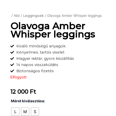
/
Női
/
Leggingsek
/ Olavoga Amber Whisper leggings
Olavoga Amber
Whisper leggings
Kiváló minőségű anyagok
Kényelmes, tartós viselet
Magyar raktár, gyors kiszállítás
14 napos visszaküldés
Biztonságos fizetés
Elfogyott
12 000
Ft
Olavoga
Méret kiválasztása:
Amber
Whisper
L
M
S
leggings