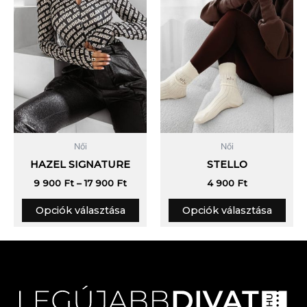
van.
van.
A
A
változatok
vált
a
a
termékoldalon
term
választhatók
vála
ki
ki
Női
Női
HAZEL SIGNATURE
STELLO
9 900
Ft
–
17 900
Ft
4 900
Ft
Opciók választása
Opciók választása