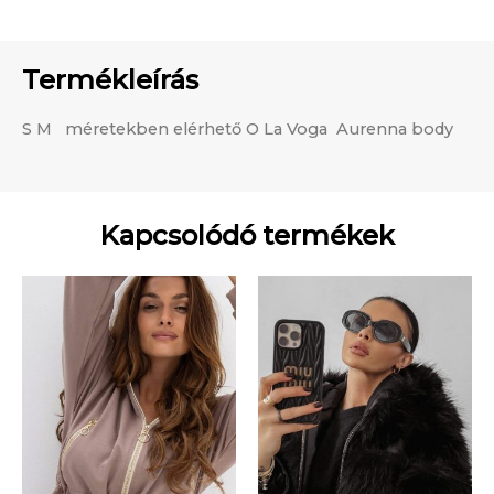
Termékleírás
S M méretekben elérhető O La Voga Aurenna body
Kapcsolódó termékek
Ennek
Enn
a
a
terméknek
term
több
több
variációja
variá
van.
van.
A
A
változatok
vált