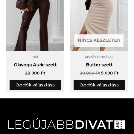
A
A
változatok
vált
a
a
termékoldalon
term
választhatók
vála
ki
ki
NINCS KÉSZLETEN
Női
Akciós termékek
Olavoga Auric szett
Butter szett
28 000
Ft
20 990
Ft
5 000
Ft
Opciók választása
Opciók választása