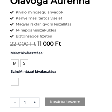
Olavoga Aurenna
Kiváló minőségű anyagok
Kényelmes, tartós viselet
Magyar raktár, gyors kiszállítás
14 napos visszaküldés
Biztonságos fizetés
Original
Current
22 000
Ft
11 000
Ft
price
price
Olavoga
Méret kiválasztása:
Aurenna
was:
is:
mennyiség
M
S
22
11
Szín/Mintázat kiválasztása
000 Ft.
000 Ft.
Kosárba teszem
-
+