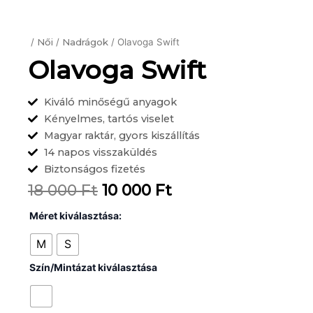
/
Női
/
Nadrágok
/ Olavoga Swift
Olavoga Swift
Kiváló minőségű anyagok
Kényelmes, tartós viselet
Magyar raktár, gyors kiszállítás
14 napos visszaküldés
Biztonságos fizetés
Original
Current
18 000
Ft
10 000
Ft
price
price
Olavoga
Méret kiválasztása:
Swift
was:
is:
mennyiség
M
S
18
10
Szín/Mintázat kiválasztása
000 Ft.
000 Ft.