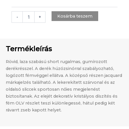
Kosárba teszem
-
+
Termékleírás
Rövid, laza szabású short rugalmas, gumírozott
derékrésszel. A derék húzózsinórral szabályozható,
logózott fémvéggel ellátva. A középső részen jacquard
márkajelzés található. A lekerekített szárvonal és az
oldalsó sliccek sportosan nőies megjelenést
biztosítanak. Az elejét dekoratív kristályos díszítés és
fém OLV részlet teszi különlegessé, hátul pedig két
rávarrt zseb kapott helyet.