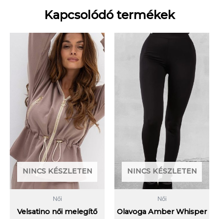
Kapcsolódó termékek
Ennek
Enn
a
a
terméknek
term
több
több
variációja
variá
van.
van.
A
A
változatok
vált
a
a
termékoldalon
term
választhatók
vála
ki
ki
NINCS KÉSZLETEN
NINCS KÉSZLETEN
Női
Női
Velsatino női melegítő
Olavoga Amber Whisper