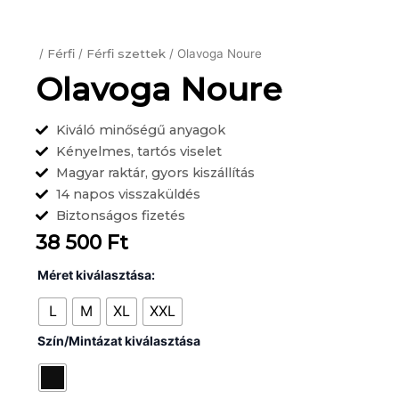
/
Férfi
/
Férfi szettek
/ Olavoga Noure
Olavoga Noure
Kiváló minőségű anyagok
Kényelmes, tartós viselet
Magyar raktár, gyors kiszállítás
14 napos visszaküldés
Biztonságos fizetés
38 500
Ft
Olavoga
Méret kiválasztása:
Noure
mennyiség
L
M
XL
XXL
Szín/Mintázat kiválasztása