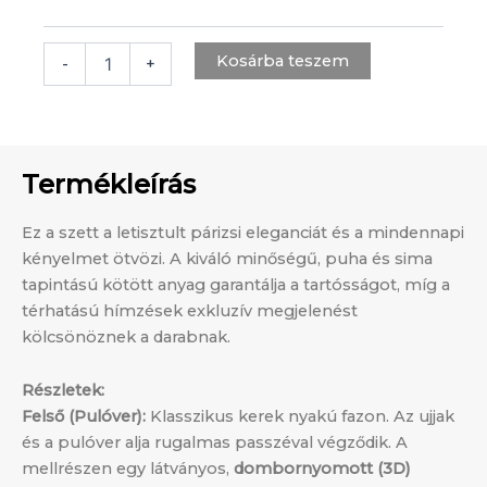
Kosárba teszem
-
+
Termékleírás
Ez a szett a letisztult párizsi eleganciát és a mindennapi
kényelmet ötvözi. A kiváló minőségű, puha és sima
tapintású kötött anyag garantálja a tartósságot, míg a
térhatású hímzések exkluzív megjelenést
kölcsönöznek a darabnak.
Részletek:
Felső (Pulóver):
Klasszikus kerek nyakú fazon. Az ujjak
és a pulóver alja rugalmas passzéval végződik. A
mellrészen egy látványos,
dombornyomott (3D)