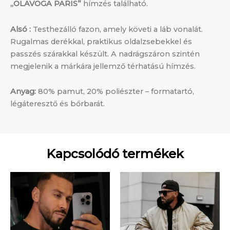
„OLAVOGA PARIS”
hímzés található.
Alsó :
Testhezálló fazon, amely követi a láb vonalát.
Rugalmas derékkal, praktikus oldalzsebekkel és
passzés szárakkal készült. A nadrágszáron szintén
megjelenik a márkára jellemző térhatású hímzés.
Anyag:
80% pamut, 20% poliészter – formatartó,
légáteresztő és bőrbarát.
Kapcsolódó termékek
Original
Current
Original
Curren
Ennek
Enn
price
price
price
price
a
a
was:
is:
was:
is:
28
15
terméknek
34
28
term
000 Ft.
000 Ft.
900 Ft.
500 Ft.
több
több
variációja
variá