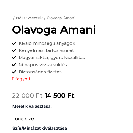
/
Női
/
Szettek
/ Olavoga Amani
Olavoga Amani
Kiváló minőségű anyagok
Kényelmes, tartós viselet
Magyar raktár, gyors kiszállítás
14 napos visszaküldés
Biztonságos fizetés
Elfogyott
Original
Current
22 000
Ft
14 500
Ft
price
price
Olavoga
Méret kiválasztása:
Amani
was:
is:
mennyiség
one size
22
14
Szín/Mintázat kiválasztása