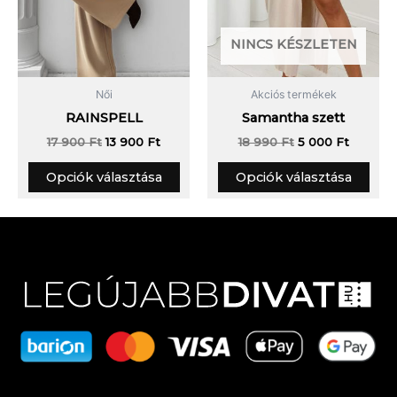
választhatók
vála
ki
ki
NINCS KÉSZLETEN
Női
Akciós termékek
RAINSPELL
Samantha szett
17 900
Ft
13 900
Ft
18 990
Ft
5 000
Ft
Opciók választása
Opciók választása