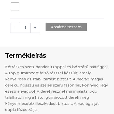
000 Ft.
500 Ft.
Kosárba teszem
-
+
Termékleírás
Kétrészes szett bandeau toppal és bő szárú nadrággal.
A top gumírozott felső résszel készült, amely
kényelmes és stabil tartást biztosít. A nadrág magas
derekú, hosszú és széles szárú fazonnal, könnyed, lágy
esésű anyagból. A derékrésznél minimalista logó
található, míg a hátul gumírozott derék még
kényelmesebb illeszkedést biztosít. A nadrág alját
dupla tűzés zárja.